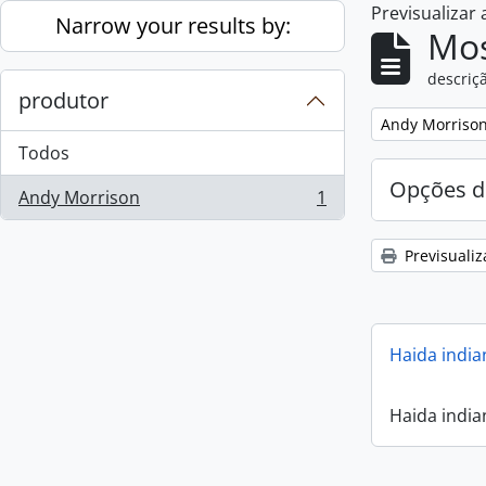
Previsualizar
Skip to main content
Narrow your results by:
Mos
descriçã
produtor
Remove filter:
Andy Morriso
Todos
Opções d
Andy Morrison
1
, 1 resultados
Previsualiz
Haida india
Haida india