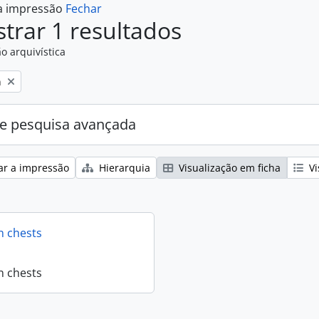
 a impressão
Fechar
trar 1 resultados
o arquivística
n
e pesquisa avançada
ar a impressão
Hierarquia
Visualização em ficha
Vi
n chests
n chests