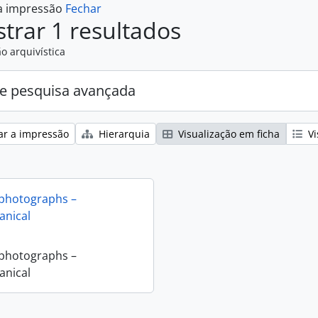
 a impressão
Fechar
trar 1 resultados
o arquivística
e pesquisa avançada
ar a impressão
Hierarquia
Visualização em ficha
Vi
 photographs –
nical
 photographs –
nical