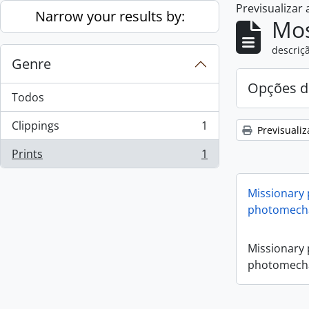
Previsualizar
Skip to main content
Narrow your results by:
Mos
descriçã
Genre
Opções d
Todos
Clippings
1
Previsualiz
, 1 resultados
Prints
1
, 1 resultados
Missionary
photomecha
Missionary
photomecha