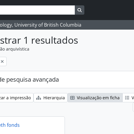
Search in browse page
logy, University of British Columbia
trar 1 resultados
ão arquivística
e pesquisa avançada
zar a impressão
Hierarquia
Visualização em ficha
V
eth fonds