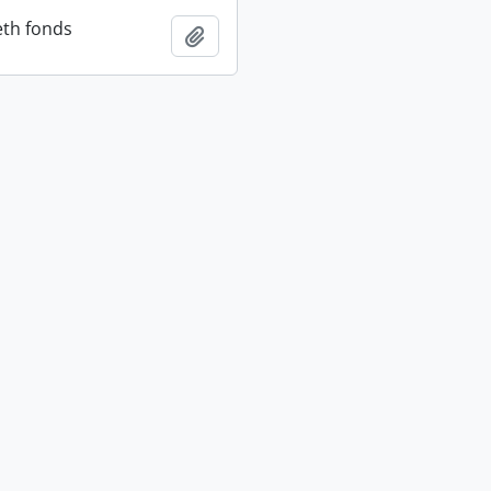
eth fonds
Adicionar à área de transferência