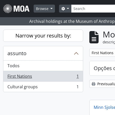
Skip to main content
Pesquisar
Search options
Browse
Archival holdings at the Museum of Anthropo
Mos
Narrow your results by:
descriç
assunto
Remove filter:
First Nations
Todos
Opções d
First Nations
1
, 1 resultados
Previsuali
Cultural groups
1
, 1 resultados
Minn Sjols