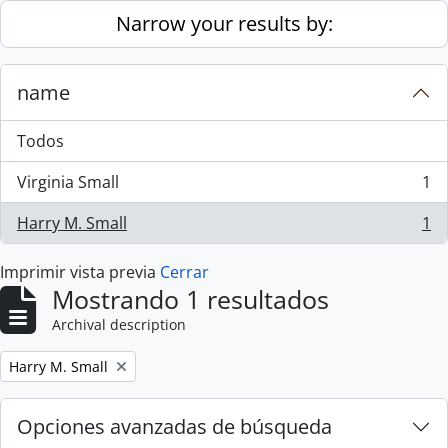
Skip to main content
Narrow your results by:
name
Todos
Virginia Small
1
, 1 resultados
Harry M. Small
1
, 1 resultados
Imprimir vista previa
Cerrar
Mostrando 1 resultados
Archival description
Remove filter:
Harry M. Small
Opciones avanzadas de búsqueda