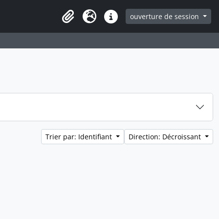
ouverture de session
Clipboard
Langue
Liens rapides
Trier par: Identifiant
Direction: Décroissant