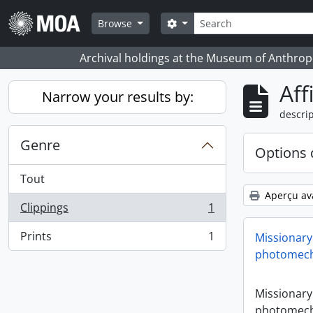
Skip to main content
Rechercher
Search options
Browse
Archival holdings at the Museum of Anthropo
Aff
Narrow your results by:
descrip
Genre
Options 
Tout
Aperçu av
Clippings
1
, 1 résultats
Prints
1
Missionary
, 1 résultats
photomech
Missionary
photomech