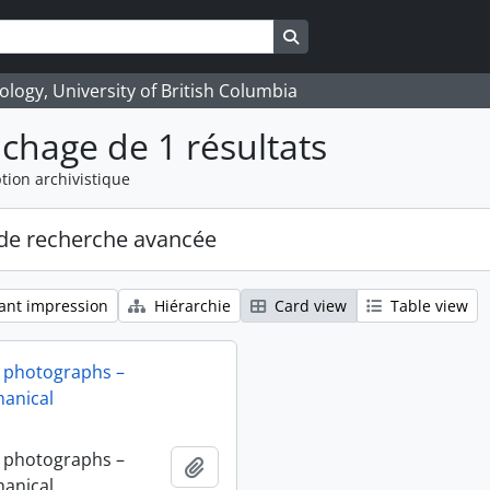
Search in browse page
logy, University of British Columbia
ichage de 1 résultats
tion archivistique
de recherche avancée
ant impression
Hiérarchie
Card view
Table view
 photographs –
anical
 photographs –
Ajouter au presse-papier
anical