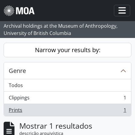
Skip to main content
Togg
Archival holdings at the Museum of Anthropology,
University of British Columbia
Narrow your results by:
Genre
Todos
Clippings
1
, 1 resultados
Prints
1
, 1 resultados
Mostrar 1 resultados
descrição arquivística