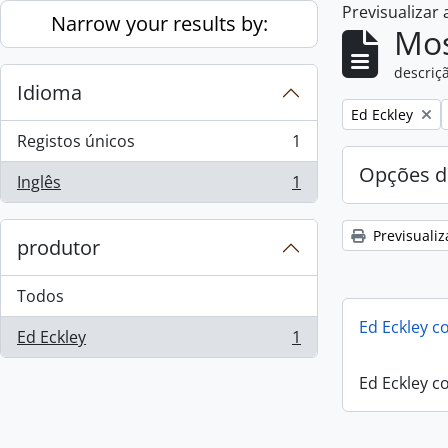
Previsualizar
Skip to main content
Narrow your results by:
Mos
descriçã
Idioma
Remove filter:
Ed Eckley
Registos únicos
1
, 1 resultados
Opções d
Inglês
1
, 1 resultados
Previsualiz
produtor
Todos
Ed Eckley co
Ed Eckley
1
, 1 resultados
Ed Eckley co