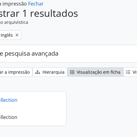
 a impressão
Fechar
trar 1 resultados
o arquivística
Remove filter:
Inglês
e pesquisa avançada
ar a impressão
Hierarquia
Visualização em ficha
Vi
llection
llection