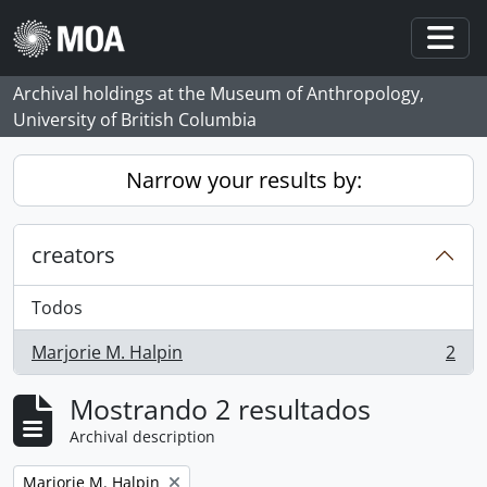
Skip to main content
Togg
Archival holdings at the Museum of Anthropology,
University of British Columbia
Narrow your results by:
creators
Todos
Marjorie M. Halpin
2
, 2 resultados
Mostrando 2 resultados
Archival description
Remove filter:
Marjorie M. Halpin