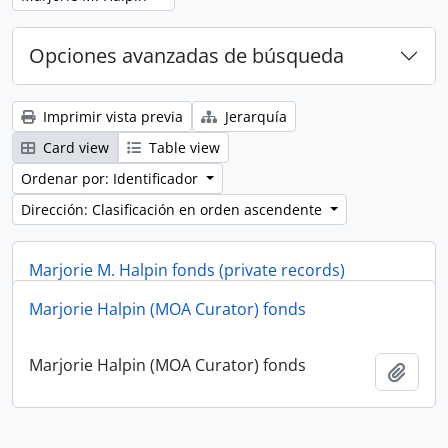
Opciones avanzadas de búsqueda
Imprimir vista previa
Jerarquía
Card view
Table view
Ordenar por: Identificador
Dirección: Clasificación en orden ascendente
Marjorie M. Halpin fonds (private records)
Marjorie Halpin (MOA Curator) fonds
Marjorie M. Halpin fonds (private records)
Añadi
Marjorie Halpin (MOA Curator) fonds
Añadi