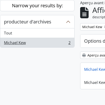
Aperçu avant
Skip to main content
Narrow your results by:
Aff
descript
producteur d'archives
Remove filter:
Michael Kew
Tout
Options 
Michael Kew
2
, 2 résultats
Aperçu ava
Michael Ke
Michael Ke