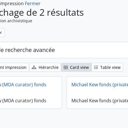
 impression
Fermer
ichage de 2 résultats
ion archivistique
de recherche avancée
nt impression
Hiérarchie
Card view
Table view
w (MOA curator) fonds
Michael Kew fonds (privat
w (MOA curator) fonds
Michael Kew fonds (privat