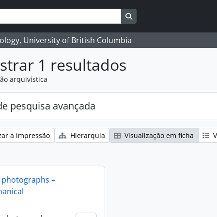
Search in browse page
logy, University of British Columbia
trar 1 resultados
ão arquivística
e pesquisa avançada
zar a impressão
Hierarquia
Visualização em ficha
V
 photographs –
anical