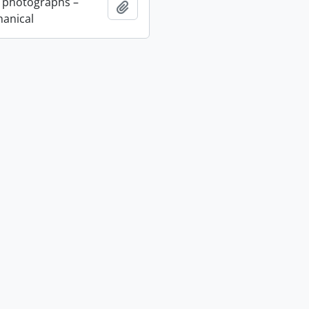
 photographs –
Adicionar à área de transferência
anical