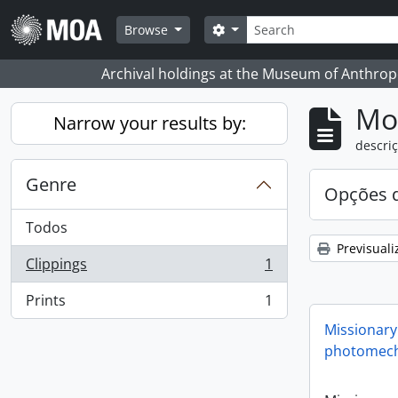
Skip to main content
Pesquisar
Search options
Browse
Archival holdings at the Museum of Anthropo
Mos
Narrow your results by:
descriç
Genre
Opções d
Todos
Previsuali
Clippings
1
, 1 resultados
Prints
1
, 1 resultados
Missionary
photomech