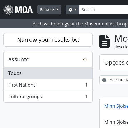
Skip to main content
Pesquisar
Search options
Browse
Archival holdings at the Museum of Anthropo
Mos
Narrow your results by:
descriç
assunto
Opções d
Todos
Previsuali
First Nations
1
, 1 resultados
Cultural groups
1
, 1 resultados
Minn Sjols
Minn Sjols