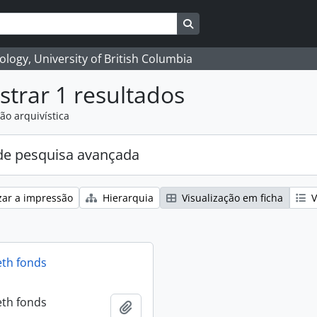
Search in browse page
logy, University of British Columbia
trar 1 resultados
ão arquivística
e pesquisa avançada
zar a impressão
Hierarquia
Visualização em ficha
V
eth fonds
eth fonds
Adicionar à área de transferência