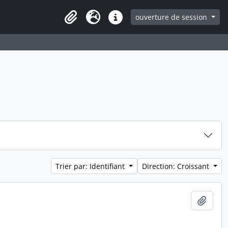
ouverture de session
Clipboard
Langue
Liens rapides
Trier par: Identifiant
Direction: Croissant
Ajout