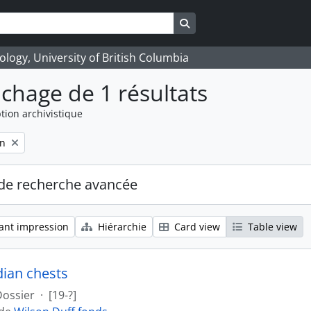
Search in browse page
logy, University of British Columbia
ichage de 1 résultats
tion archivistique
on
de recherche avancée
ant impression
Hiérarchie
Card view
Table view
dian chests
Dossier
·
[19-?]