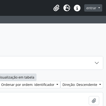
entrar
Clipboard
Idioma
Ligações rápidas
isualização em tabela
Ordenar por ordem: Identificador
Direção: Descendente
Adici