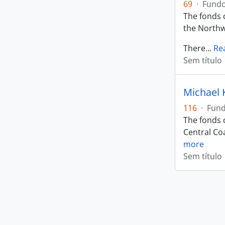
69
·
Fund
The fonds c
the Northw
There
…
Re
Sem título
Michael 
116
·
Fun
The fonds c
Central Coa
more
Sem título