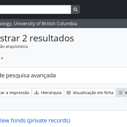
Search in browse page
logy, University of British Columbia
trar 2 resultados
ão arquivística
e pesquisa avançada
zar a impressão
Hierarquia
Visualização em ficha
V
Kew fonds (private records)