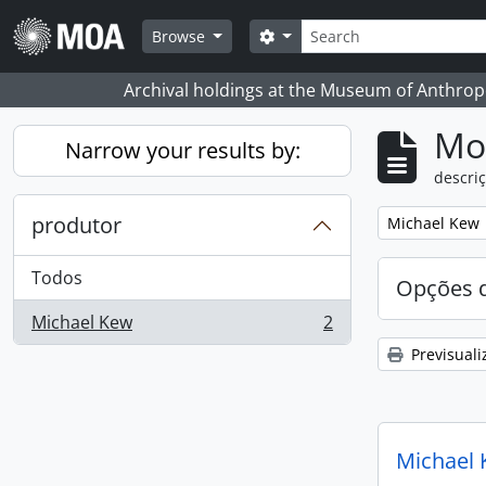
Skip to main content
Pesquisar
Search options
Browse
Archival holdings at the Museum of Anthropo
Mos
Narrow your results by:
descriç
produtor
Remove filter:
Michael Kew
Todos
Opções d
Michael Kew
2
, 2 resultados
Previsuali
Michael 