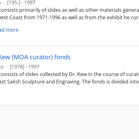
o
·
[195-] - 1997
onsists primarily of slides as well as other materials gener
est Coast from 1971-1996 as well as from the exhibit he cur
ad more
Kew (MOA curator) fonds
do
·
[1978] - 1997
onsists of slides collected by Dr. Kew in the course of cura
st Salish Sculpture and Engraving. The fonds is divided into 