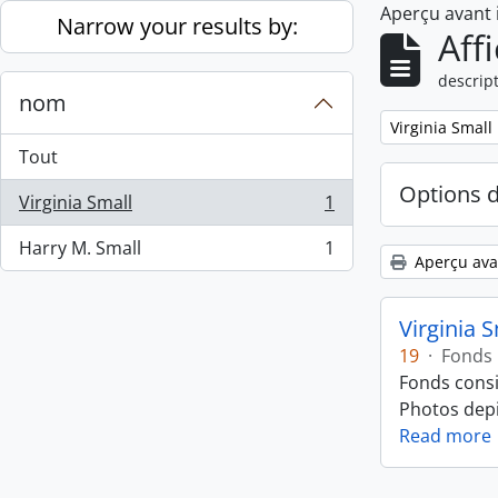
Aperçu avant
Skip to main content
Narrow your results by:
Aff
descript
nom
Remove filter:
Virginia Small
Tout
Options 
Virginia Small
1
, 1 résultats
Harry M. Small
1
, 1 résultats
Aperçu ava
Virginia 
19
·
Fonds
Fonds consi
Photos depic
Read more