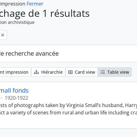
 impression
Fermer
ichage de 1 résultats
ion archivistique
de recherche avancée
nt impression
Hiérarchie
Card view
Table view
Small fonds
·
1920-1922
sts of photographs taken by Virginia Small’s husband, Harry
t a variety of scenes from rural and urban life including cr