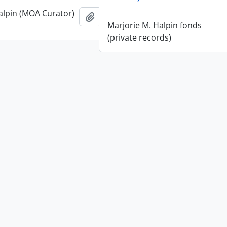
alpin (MOA Curator)
Añadir al portapapeles
Marjorie M. Halpin fonds
(private records)