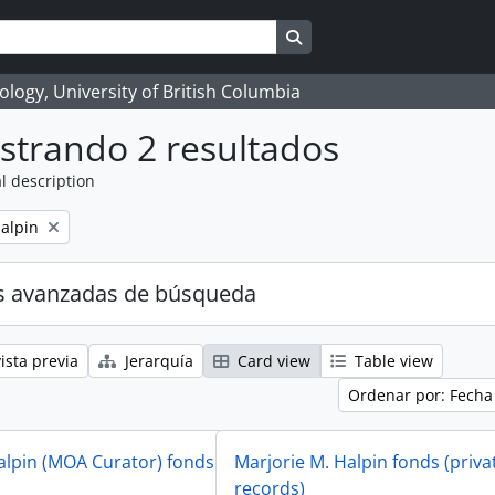
Search in browse page
logy, University of British Columbia
strando 2 resultados
l description
alpin
s avanzadas de búsqueda
ista previa
Jerarquía
Card view
Table view
Ordenar por: Fecha
alpin (MOA Curator) fonds
Marjorie M. Halpin fonds (priva
records)