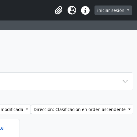
iniciar sesión
Clipboard
Idioma
Enlaces rápidos
 modificada
Dirección: Clasificación en orden ascendente
te