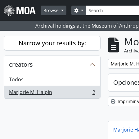
Skip to main content
Búsqueda
Search options
Browse
Archival holdings at the Museum of Anthropo
Mo
Narrow your results by:
Archiva
creators
Remove filter:
Marjorie M. H
Todos
Opcione
Marjorie M. Halpin
2
, 2 resultados
Imprimir v
Marjorie H