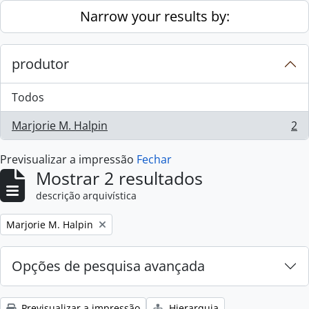
Skip to main content
Narrow your results by:
produtor
Todos
Marjorie M. Halpin
2
, 2 resultados
Previsualizar a impressão
Fechar
Mostrar 2 resultados
descrição arquivística
Remove filter:
Marjorie M. Halpin
Opções de pesquisa avançada
Previsualizar a impressão
Hierarquia