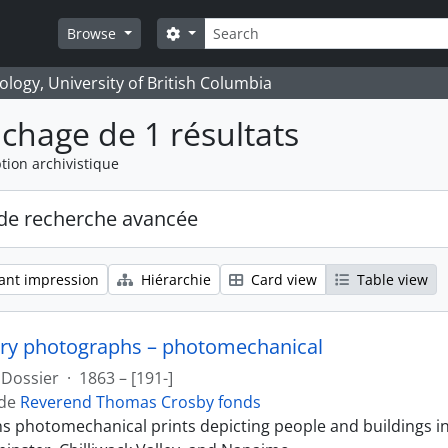
Rechercher
Search options
Browse
logy, University of British Columbia
ichage de 1 résultats
tion archivistique
de recherche avancée
ant impression
Hiérarchie
Card view
Table view
ry photographs – photomechanical
Dossier
·
1863 – [191-]
 de
Reverend Thomas Crosby fonds
ins photomechanical prints depicting people and buildings i