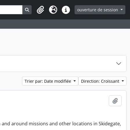
Search in browse page
ouverture de session
Clipboard
Langue
Liens rapides
Trier par: Date modifiée
Direction: Croissant
Ajout
n and around missions and other locations in Skidegate,