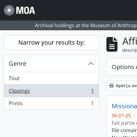
Skip to main content
Archival holdings at the Museum of Anthropo
Aff
Narrow your results by:
descrip
Genre
Options 
Tout
Aperçu av
Clippings
1
, 1 résultats
Prints
1
Missiona
, 1 résultats
96-01-05
·
Fait partie
File conta