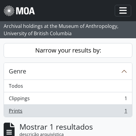
Skip to main content
Togg
Archival holdings at the Museum of Anthropology,
University of British Columbia
Narrow your results by:
Genre
Todos
Clippings
1
, 1 resultados
Prints
1
, 1 resultados
Mostrar 1 resultados
descrição arquivística