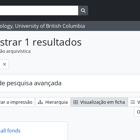
Search in browse page
logy, University of British Columbia
trar 1 resultados
ão arquivística
l
e pesquisa avançada
zar a impressão
Hierarquia
Visualização em ficha
V
O
all fonds