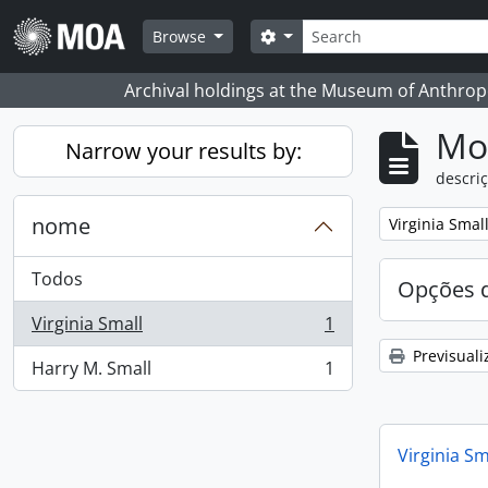
Skip to main content
Pesquisar
Search options
Browse
Archival holdings at the Museum of Anthropo
Mos
Narrow your results by:
descriç
nome
Remove filter:
Virginia Smal
Todos
Opções d
Virginia Small
1
, 1 resultados
Previsuali
Harry M. Small
1
, 1 resultados
Virginia Sm