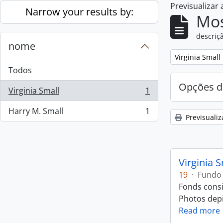
Previsualizar
Skip to main content
Narrow your results by:
Mos
descriçã
nome
Remove filter:
Virginia Small
Todos
Opções d
Virginia Small
1
, 1 resultados
Harry M. Small
1
, 1 resultados
Previsualiz
Virginia 
19
·
Fundo
Fonds consi
Photos depic
Read more