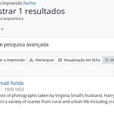
 a impressão
Fechar
trar 1 resultados
o arquivística
e pesquisa avançada
ar a impressão
Hierarquia
Visualização em ficha
Vi
Small fonds
·
1920-1922
sts of photographs taken by Virginia Small’s husband, Harry
t a variety of scenes from rural and urban life including cr