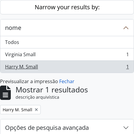
Skip to main content
Narrow your results by:
nome
Todos
Virginia Small
1
, 1 resultados
Harry M. Small
1
, 1 resultados
Previsualizar a impressão
Fechar
Mostrar 1 resultados
descrição arquivística
Remove filter:
Harry M. Small
Opções de pesquisa avançada