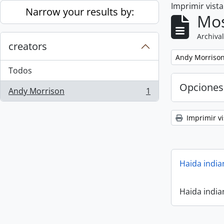
Imprimir vist
Skip to main content
Narrow your results by:
Mos
Archival
creators
Remove filter:
Andy Morriso
Todos
Opciones
Andy Morrison
1
, 1 resultados
Imprimir vi
Haida india
Haida india