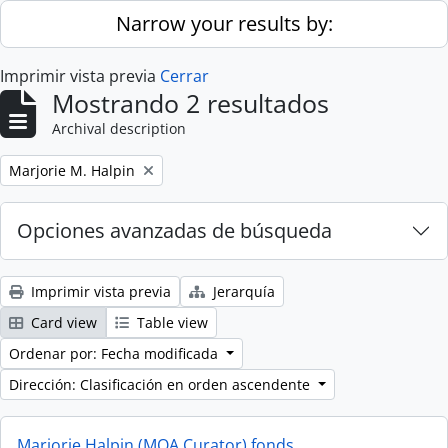
Skip to main content
Narrow your results by:
Imprimir vista previa
Cerrar
Mostrando 2 resultados
Archival description
Remove filter:
Marjorie M. Halpin
Opciones avanzadas de búsqueda
Imprimir vista previa
Jerarquía
Card view
Table view
Ordenar por: Fecha modificada
Dirección: Clasificación en orden ascendente
Marjorie Halpin (MOA Curator) fonds