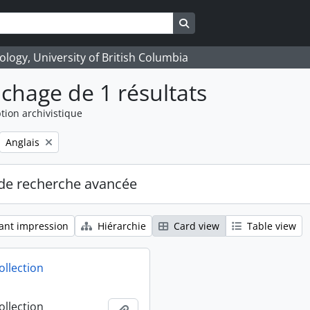
Search in browse page
logy, University of British Columbia
ichage de 1 résultats
tion archivistique
Remove filter:
Anglais
de recherche avancée
ant impression
Hiérarchie
Card view
Table view
ollection
ollection