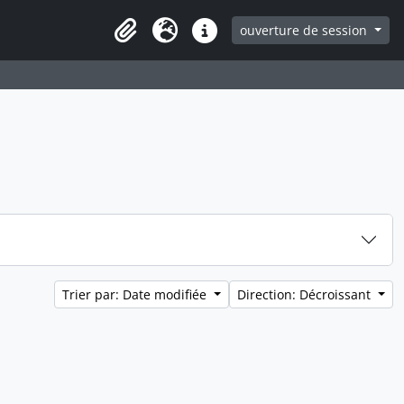
ouverture de session
Clipboard
Langue
Liens rapides
Trier par: Date modifiée
Direction: Décroissant