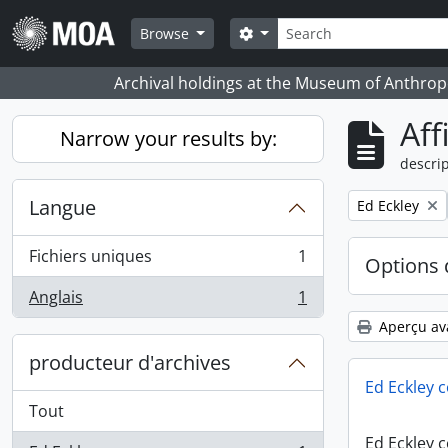
Skip to main content
Rechercher
Search options
Browse
Archival holdings at the Museum of Anthropo
Aff
Narrow your results by:
descrip
Langue
Remove filter:
Ed Eckley
Fichiers uniques
1
Options 
, 1 résultats
Anglais
1
, 1 résultats
Aperçu av
producteur d'archives
Ed Eckley c
Tout
Ed Eckley c