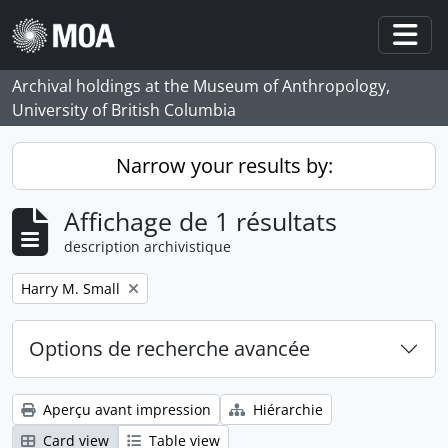
Skip to main content
Togg
Archival holdings at the Museum of Anthropology,
University of British Columbia
Narrow your results by:
Affichage de 1 résultats
description archivistique
Remove filter:
Harry M. Small
Options de recherche avancée
Aperçu avant impression
Hiérarchie
Card view
Table view