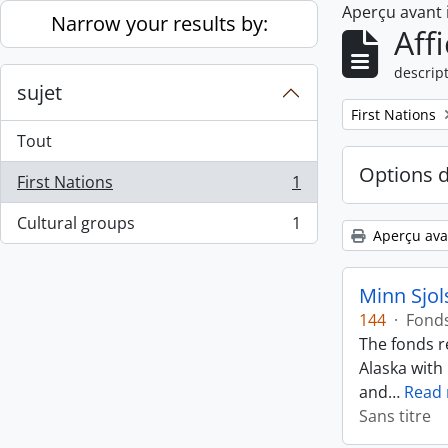
Aperçu avant
Skip to main content
Narrow your results by:
Aff
descript
sujet
Remove filter:
First Nations
Tout
Options 
First Nations
1
, 1 résultats
Cultural groups
1
, 1 résultats
Aperçu ava
Minn Sjol
144
·
Fond
The fonds r
Alaska with
and
…
Read
Sans titre