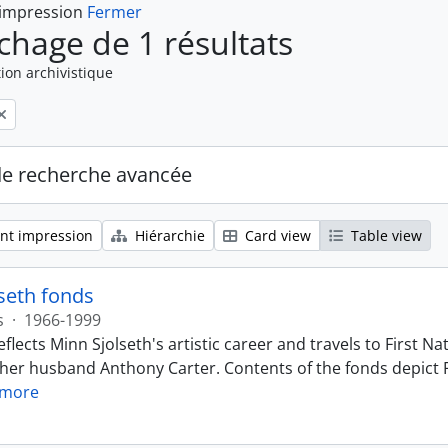
 impression
Fermer
ichage de 1 résultats
ion archivistique
de recherche avancée
nt impression
Hiérarchie
Card view
Table view
seth fonds
s
·
1966-1999
eflects Minn Sjolseth's artistic career and travels to First
 her husband Anthony Carter. Contents of the fonds depict F
 more