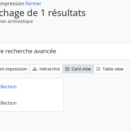
 impression
Fermer
ichage de 1 résultats
ion archivistique
de recherche avancée
nt impression
Hiérarchie
Card view
Table view
llection
llection