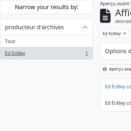
Aperçu avant
Skip to main content
Narrow your results by:
Aff
descript
producteur d'archives
Remove filter:
Ed Eckley
Tout
Options 
Ed Eckley
1
, 1 résultats
Aperçu ava
Ed Eckley co
Ed Eckley co