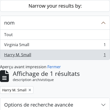
Skip to main content
Narrow your results by:
nom
Tout
Virginia Small
1
, 1 résultats
Harry M. Small
1
, 1 résultats
Aperçu avant impression
Fermer
Affichage de 1 résultats
description archivistique
Remove filter:
Harry M. Small
Options de recherche avancée