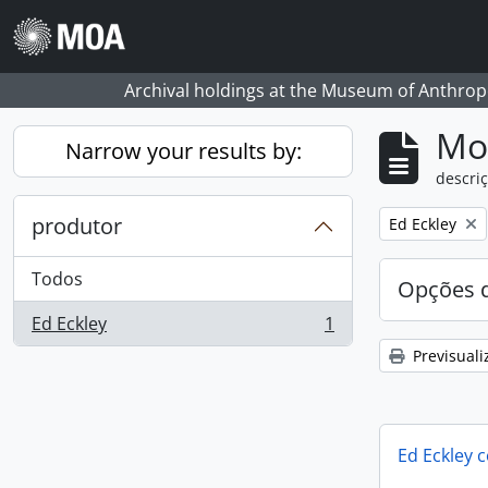
Skip to main content
Archival holdings at the Museum of Anthropo
Mos
Narrow your results by:
descriç
produtor
Remove filter:
Ed Eckley
Todos
Opções d
Ed Eckley
1
, 1 resultados
Previsuali
Ed Eckley c