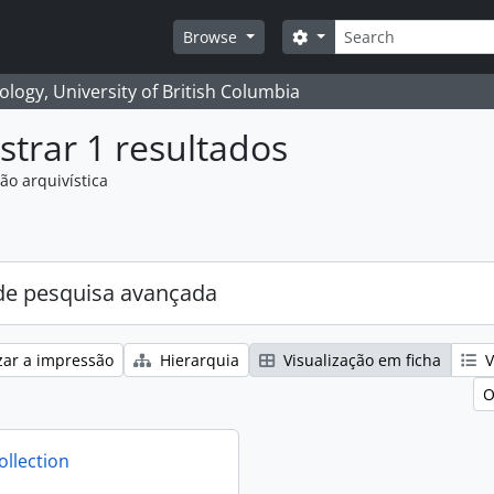
Pesquisar
Search options
Browse
logy, University of British Columbia
trar 1 resultados
ão arquivística
e pesquisa avançada
zar a impressão
Hierarquia
Visualização em ficha
V
O
ollection