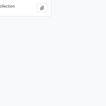
ollection
Adicionar à área de transferência