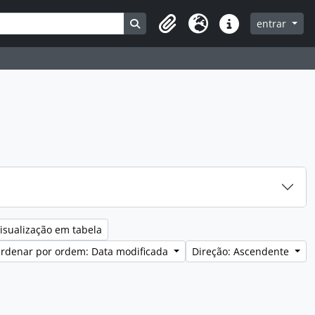
Search in browse page
entrar
Clipboard
Idioma
Ligações rápidas
isualização em tabela
rdenar por ordem: Data modificada
Direção: Ascendente