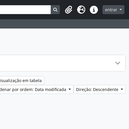
Search in browse page
entrar
Clipboard
Idioma
Ligações rápidas
isualização em tabela
denar por ordem: Data modificada
Direção: Descendente