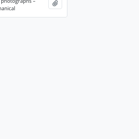
 photographs –
Adicionar à área de transferência
anical