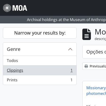
Skip to main content
Archival holdings at the Museum of Anthropo
Mos
Narrow your results by:
descriç
Genre
Opções d
Todos
Previsuali
Clippings
1
, 1 resultados
Prints
1
, 1 resultados
Missionary
photomech