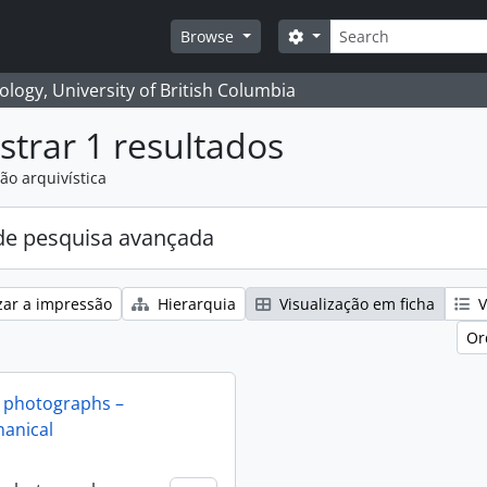
Pesquisar
Search options
Browse
logy, University of British Columbia
trar 1 resultados
ão arquivística
e pesquisa avançada
zar a impressão
Hierarquia
Visualização em ficha
V
Or
 photographs –
anical