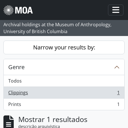
Skip to main content
Togg
Archival holdings at the Museum of Anthropology,
University of British Columbia
Narrow your results by:
Genre
Todos
Clippings
1
, 1 resultados
Prints
1
, 1 resultados
Mostrar 1 resultados
descrição arquivística