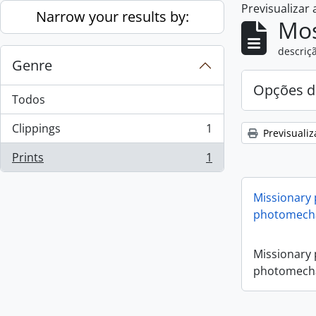
Previsualizar
Skip to main content
Narrow your results by:
Mos
descriçã
Genre
Opções d
Todos
Clippings
1
Previsualiz
, 1 resultados
Prints
1
, 1 resultados
Missionary
photomecha
Missionary
photomecha