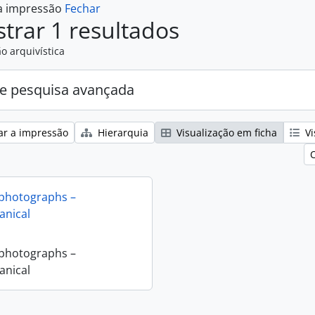
 a impressão
Fechar
trar 1 resultados
o arquivística
e pesquisa avançada
ar a impressão
Hierarquia
Visualização em ficha
Vi
 photographs –
nical
 photographs –
nical