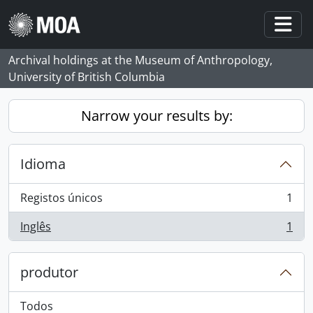
Skip to main content
Togg
Archival holdings at the Museum of Anthropology,
University of British Columbia
Narrow your results by:
Idioma
Registos únicos
1
, 1 resultados
Inglês
1
, 1 resultados
produtor
Todos