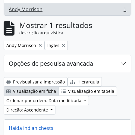
Andy Morrison
1
, 1 resultados
Mostrar 1 resultados
descrição arquivística
Remove filter:
Remove filter:
Andy Morrison
Inglês
Opções de pesquisa avançada
Previsualizar a impressão
Hierarquia
Visualização em ficha
Visualização em tabela
Ordenar por ordem: Data modificada
Direção: Ascendente
Haida indian chests