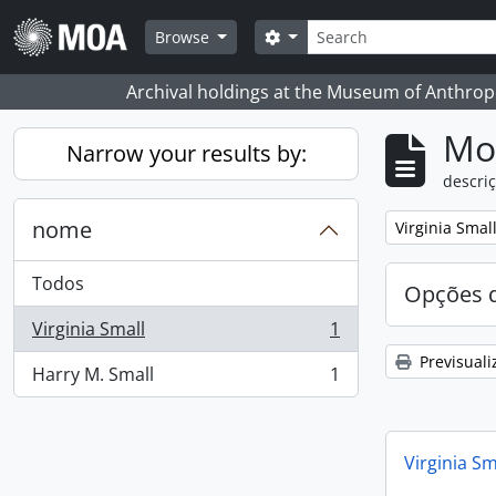
Skip to main content
Pesquisar
Search options
Browse
Archival holdings at the Museum of Anthropo
Mos
Narrow your results by:
descriç
nome
Remove filter:
Virginia Smal
Todos
Opções d
Virginia Small
1
, 1 resultados
Previsuali
Harry M. Small
1
, 1 resultados
Virginia Sm