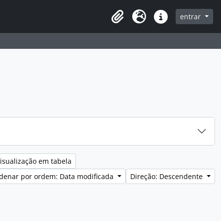
entrar
Clipboard
Idioma
Ligações rápidas
isualização em tabela
denar por ordem: Data modificada
Direção: Descendente