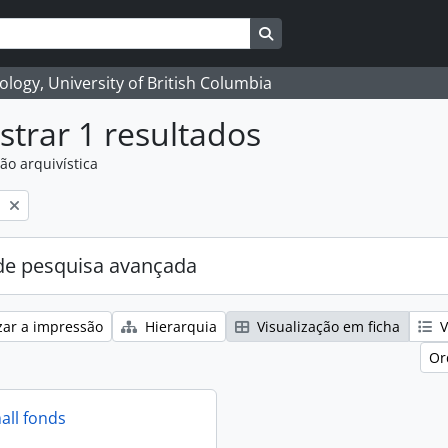
Search in browse page
logy, University of British Columbia
trar 1 resultados
ão arquivística
l
e pesquisa avançada
zar a impressão
Hierarquia
Visualização em ficha
V
Or
all fonds