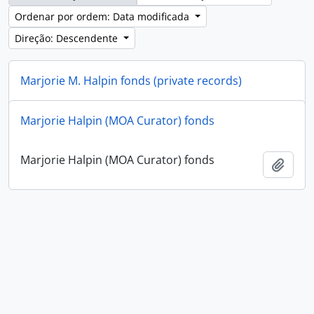
Ordenar por ordem: Data modificada
Direção: Descendente
Marjorie M. Halpin fonds (private records)
Marjorie M. Halpin fonds (private records)
Marjorie Halpin (MOA Curator) fonds
Adici
Marjorie Halpin (MOA Curator) fonds
Adici