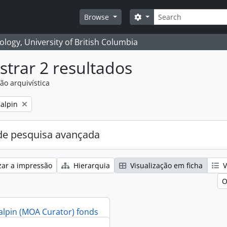
Pesquisar
Search options
Browse
logy, University of British Columbia
trar 2 resultados
ão arquivística
alpin
e pesquisa avançada
zar a impressão
Hierarquia
Visualização em ficha
V
O
alpin (MOA Curator) fonds