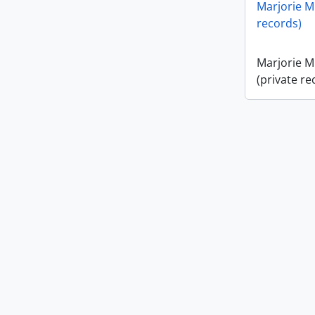
Marjorie M.
Marjorie H
records)
fonds
Marjorie M
(private re