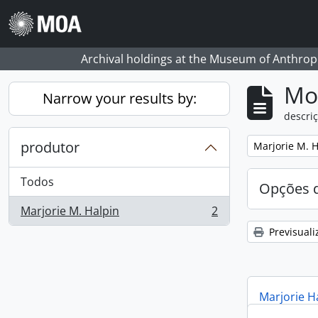
Skip to main content
Archival holdings at the Museum of Anthropo
Mos
Narrow your results by:
descriç
produtor
Remove filter:
Marjorie M. H
Todos
Opções d
Marjorie M. Halpin
2
, 2 resultados
Previsuali
Marjorie H