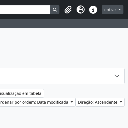
Search in browse page
entrar
Clipboard
Idioma
Ligações rápidas
isualização em tabela
rdenar por ordem: Data modificada
Direção: Ascendente