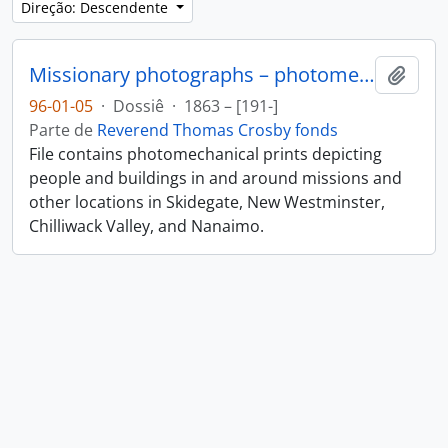
Direção: Descendente
Missionary photographs – photomechanical
Adici
96-01-05
·
Dossiê
·
1863 – [191-]
Parte de
Reverend Thomas Crosby fonds
File contains photomechanical prints depicting
people and buildings in and around missions and
other locations in Skidegate, New Westminster,
Chilliwack Valley, and Nanaimo.