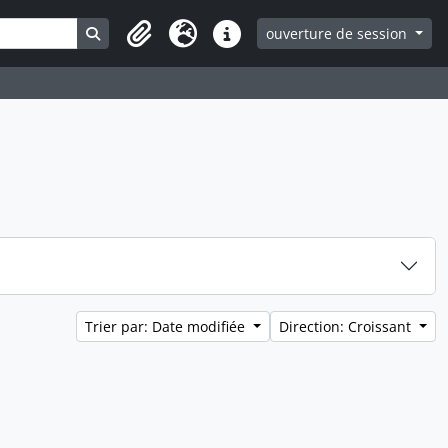
Search in browse page
ouverture de session
Clipboard
Langue
Liens rapides
Trier par: Date modifiée
Direction: Croissant