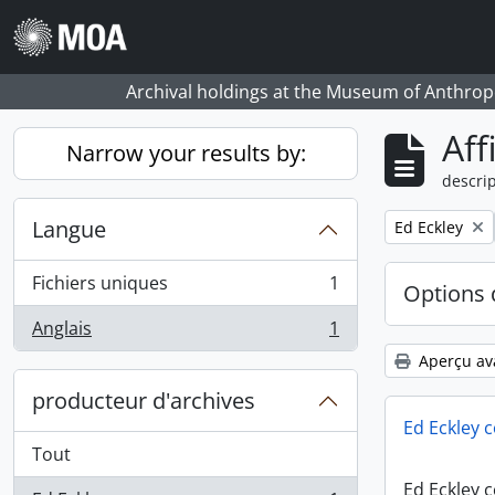
Skip to main content
Archival holdings at the Museum of Anthropo
Aff
Narrow your results by:
descrip
Langue
Remove filter:
Ed Eckley
Fichiers uniques
1
Options 
, 1 résultats
Anglais
1
, 1 résultats
Aperçu av
producteur d'archives
Ed Eckley c
Tout
Ed Eckley c