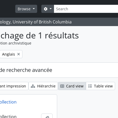
Rechercher
Search options
Browse
logy, University of British Columbia
ichage de 1 résultats
tion archivistique
Remove filter:
Anglais
de recherche avancée
ant impression
Hiérarchie
Card view
Table view
ollection
ollection