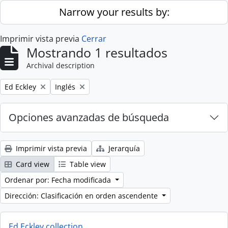
Skip to main content
Narrow your results by:
Imprimir vista previa
Cerrar
Mostrando 1 resultados
Archival description
Remove filter:
Remove filter:
Ed Eckley
Inglés
Opciones avanzadas de búsqueda
Imprimir vista previa
Jerarquía
Card view
Table view
Ordenar por: Fecha modificada
Dirección: Clasificación en orden ascendente
Ed Eckley collection