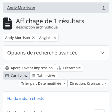
Andy Morrison
1
, 1 résultats
Affichage de 1 résultats
description archivistique
Remove filter:
Remove filter:
Andy Morrison
Anglais
Options de recherche avancée
Aperçu avant impression
Hiérarchie
Card view
Table view
Trier par: Date modifiée
Direction: Croissant
Haida indian chests