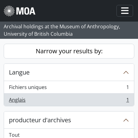
Skip to main content
Togg
Archival holdings at the Museum of Anthropology,
University of British Columbia
Narrow your results by:
Langue
Fichiers uniques
1
, 1 résultats
Anglais
1
, 1 résultats
producteur d'archives
Tout