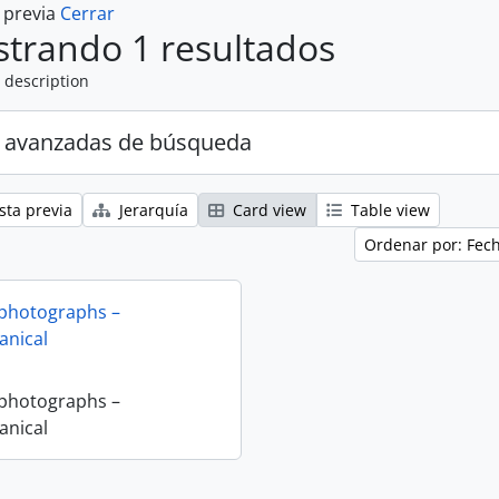
a previa
Cerrar
trando 1 resultados
 description
 avanzadas de búsqueda
sta previa
Jerarquía
Card view
Table view
Ordenar por: Fec
 photographs –
nical
 photographs –
nical