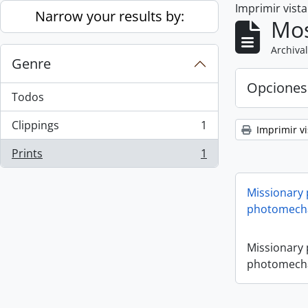
Imprimir vist
Skip to main content
Narrow your results by:
Mos
Archival
Genre
Opciones
Todos
Clippings
1
Imprimir vi
, 1 resultados
Prints
1
, 1 resultados
Missionary
photomecha
Missionary
photomecha