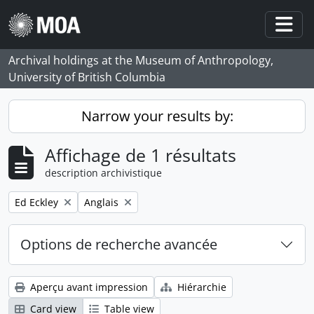
Skip to main content
Togg
Archival holdings at the Museum of Anthropology,
University of British Columbia
Narrow your results by:
Affichage de 1 résultats
description archivistique
Remove filter:
Remove filter:
Ed Eckley
Anglais
Options de recherche avancée
Aperçu avant impression
Hiérarchie
Card view
Table view