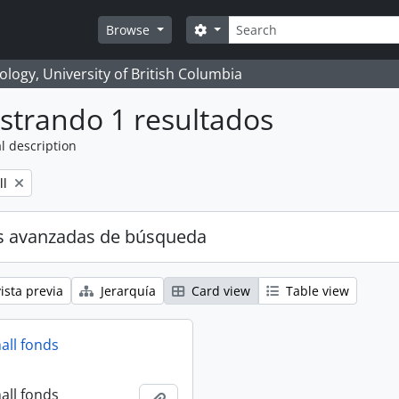
Búsqueda
Search options
Browse
logy, University of British Columbia
strando 1 resultados
l description
ll
s avanzadas de búsqueda
ista previa
Jerarquía
Card view
Table view
all fonds
all fonds