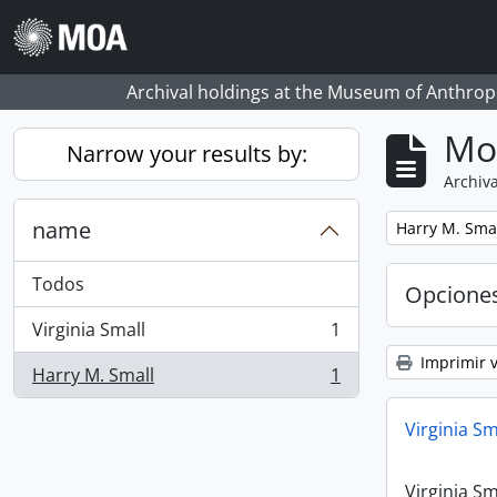
Skip to main content
Archival holdings at the Museum of Anthropo
Mo
Narrow your results by:
Archiva
name
Remove filter:
Harry M. Sma
Todos
Opcione
Virginia Small
1
, 1 resultados
Imprimir v
Harry M. Small
1
, 1 resultados
Virginia Sm
Virginia Sm