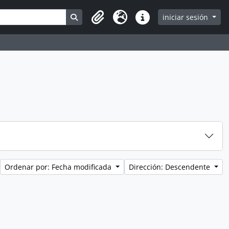
Search in browse page
iniciar sesión
Clipboard
Idioma
Enlaces rápidos
Ordenar por: Fecha modificada
Dirección: Descendente