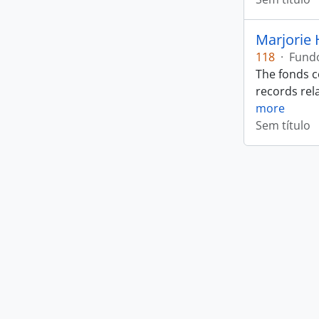
Marjorie 
118
·
Fund
The fonds c
records rela
more
Sem título