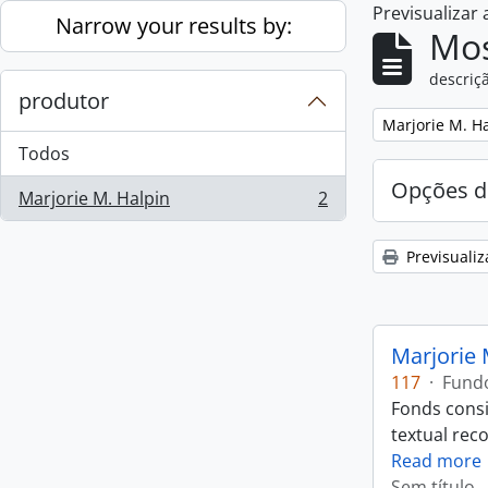
Previsualizar
Skip to main content
Narrow your results by:
Mos
descriçã
produtor
Remove filter:
Marjorie M. H
Todos
Opções d
Marjorie M. Halpin
2
, 2 resultados
Previsualiz
Marjorie 
117
·
Fund
Fonds consi
textual rec
Read more
Sem título