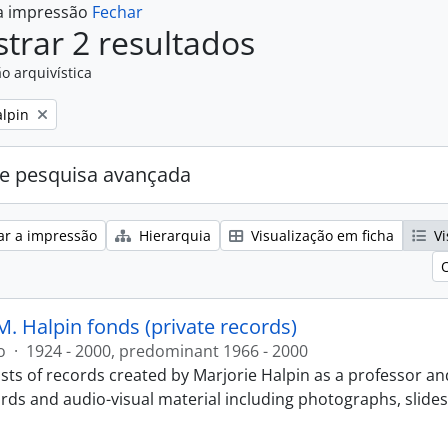
 a impressão
Fechar
trar 2 resultados
o arquivística
alpin
e pesquisa avançada
ar a impressão
Hierarquia
Visualização em ficha
Vi
M. Halpin fonds (private records)
o
·
1924 - 2000, predominant 1966 - 2000
sts of records created by Marjorie Halpin as a professor an
ords and audio-visual material including photographs, slide