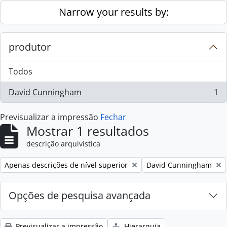
Skip to main content
Narrow your results by:
produtor
Todos
David Cunningham
1
, 1 resultados
Previsualizar a impressão
Fechar
Mostrar 1 resultados
descrição arquivística
Remove filter:
Remove filter:
Apenas descrições de nível superior
David Cunningham
Opções de pesquisa avançada
Previsualizar a impressão
Hierarquia