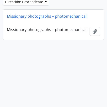
Dirección: Descendente
Missionary photographs – photomechanical
Missionary photographs – photomechanical
Añadi