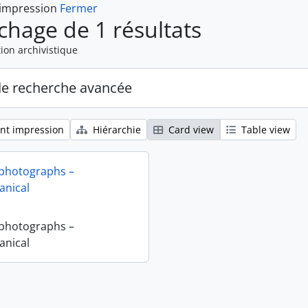
 impression
Fermer
ichage de 1 résultats
ion archivistique
de recherche avancée
nt impression
Hiérarchie
Card view
Table view
 photographs –
nical
 photographs –
nical