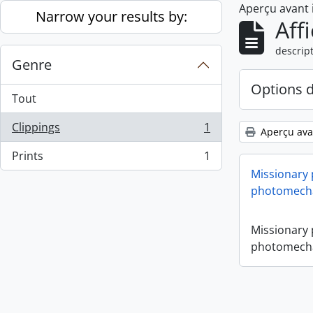
Aperçu avant
Skip to main content
Narrow your results by:
Aff
descript
Genre
Options 
Tout
Clippings
1
Aperçu ava
, 1 résultats
Prints
1
, 1 résultats
Missionary
photomecha
Missionary
photomecha