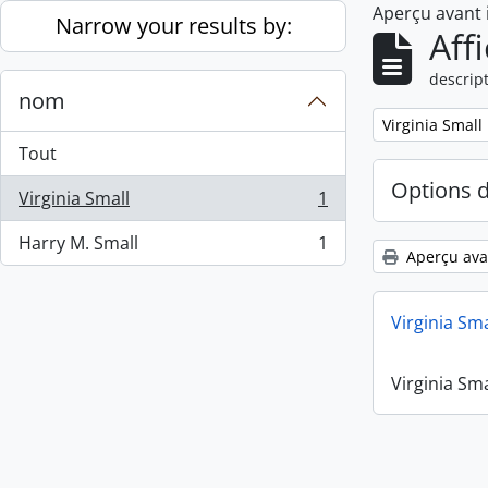
Aperçu avant
Skip to main content
Narrow your results by:
Aff
descript
nom
Remove filter:
Virginia Small
Tout
Options 
Virginia Small
1
, 1 résultats
Harry M. Small
1
, 1 résultats
Aperçu ava
Virginia Sm
Virginia Sm