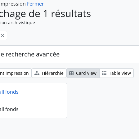
 impression
Fermer
ichage de 1 résultats
ion archivistique
de recherche avancée
nt impression
Hiérarchie
Card view
Table view
all fonds
all fonds