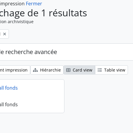
 impression
Fermer
ichage de 1 résultats
ion archivistique
l
de recherche avancée
nt impression
Hiérarchie
Card view
Table view
all fonds
all fonds