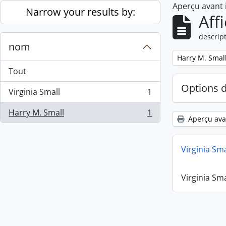
Aperçu avant
Skip to main content
Narrow your results by:
Aff
descript
nom
Remove filter:
Harry M. Smal
Tout
Options 
Virginia Small
1
, 1 résultats
Harry M. Small
1
, 1 résultats
Aperçu ava
Virginia Sm
Virginia Sm