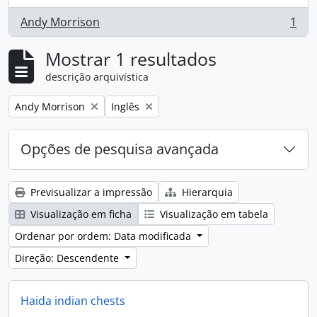
Andy Morrison
1
, 1 resultados
Mostrar 1 resultados
descrição arquivística
Remove filter:
Remove filter:
Andy Morrison
Inglês
Opções de pesquisa avançada
Previsualizar a impressão
Hierarquia
Visualização em ficha
Visualização em tabela
Ordenar por ordem: Data modificada
Direção: Descendente
Haida indian chests