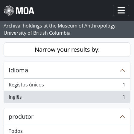
Skip to main content
Togg
Archival holdings at the Museum of Anthropology,
University of British Columbia
Narrow your results by:
Idioma
Registos únicos
1
, 1 resultados
Inglês
1
, 1 resultados
produtor
Todos